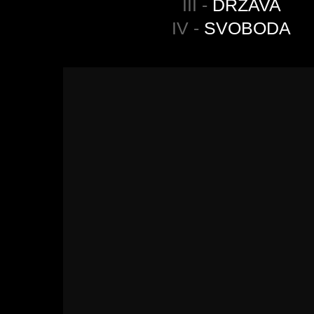
III -
DRŽAVA
IV -
SVOBODA